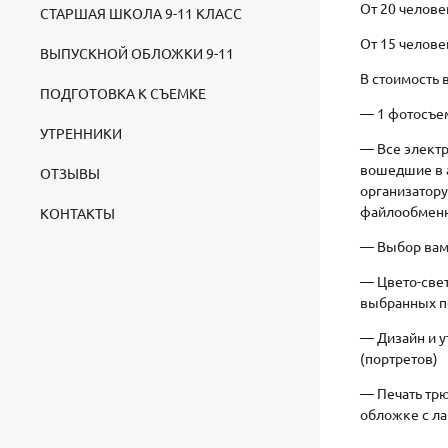
От 20 челове
СТАРШАЯ ШКОЛА 9-11 КЛАСС
От 15 челове
ВЫПУСКНОЙ ОБЛОЖКИ 9-11
В стоимость 
ПОДГОТОВКА К СЪЕМКЕ
— 1 фотосъе
УТРЕННИКИ
— Все элект
вошедшие в 
ОТЗЫВЫ
организатору
файлообмен
КОНТАКТЫ
— Выбор вам
— Цвето-све
выбранных п
— Дизайн и 
(портретов)
— Печать тр
обложке с л