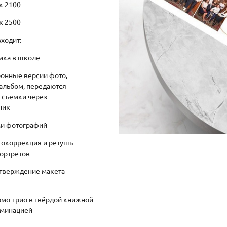
к 2100
к 2500
входит:
мка в школе
ронные версии фото,
альбом, передаются
 съемки через
ник
и фотографий
токоррекция и ретушь
ортретов
утверждение макета
юмо-трио в твёрдой книжной
аминацией