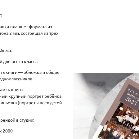
О
папка-планшет формата из
тона 2 мм, состоящая из трех
ьбома:
 для всего класса
сть книги — обложка и общие
одноклассников.
часть книги —
ный крупный портрет ребёнка
виньетка (портреты всех детей
арендой в студии:
к 2000