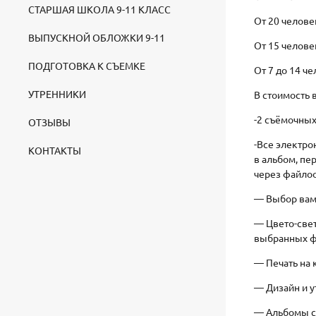
СТАРШАЯ ШКОЛА 9-11 КЛАСС
От 20 челове
ВЫПУСКНОЙ ОБЛОЖКИ 9-11
От 15 челове
ПОДГОТОВКА К СЪЕМКЕ
От 7 до 14 ч
УТРЕННИКИ
В стоимость 
-2 съёмочных
ОТЗЫВЫ
-Все электр
КОНТАКТЫ
в альбом, пе
через файло
— Выбор вам
— Цвето-све
выбранных ф
— Печать на 
— Дизайн и 
— Альбомы с