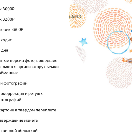
к 3000₽
к 3200₽
еловек 3600₽
входит:
 дня
онные версии фото, вошедшие
редаются организатору съемки
обменник.
и фотографий
токоррекция и ретушь
отографий
картоне в твердом переплете
утверждение макета
 твердой обложкой