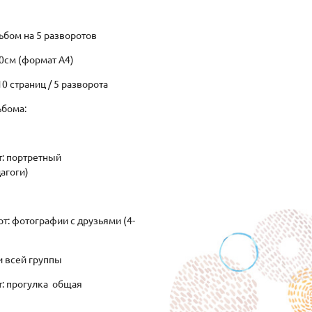
бом на 5 разворотов
0см (формат А4)
0 страниц / 5 разворота
ьбома:
т: портретный
агоги)
от: фотографии с друзьями (4-
ки всей группы
от: прогулка общая